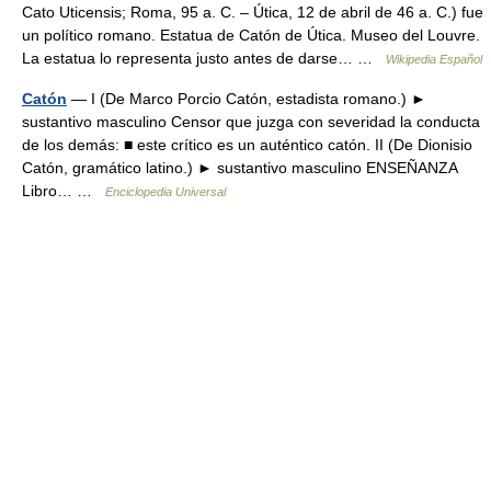
Cato Uticensis; Roma, 95 a. C. – Útica, 12 de abril de 46 a. C.) fue
un político romano. Estatua de Catón de Útica. Museo del Louvre.
La estatua lo representa justo antes de darse… …
Wikipedia Español
Catón
— I (De Marco Porcio Catón, estadista romano.) ►
sustantivo masculino Censor que juzga con severidad la conducta
de los demás: ■ este crítico es un auténtico catón. II (De Dionisio
Catón, gramático latino.) ► sustantivo masculino ENSEÑANZA
Libro… …
Enciclopedia Universal