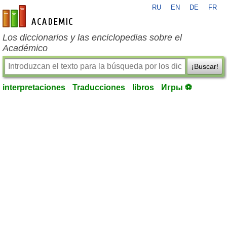
RU
EN
DE
FR
es-academic.com
Los diccionarios y las enciclopedias sobre el
Académico
¡Buscar!
interpretaciones
Traducciones
libros
Игры ⚽