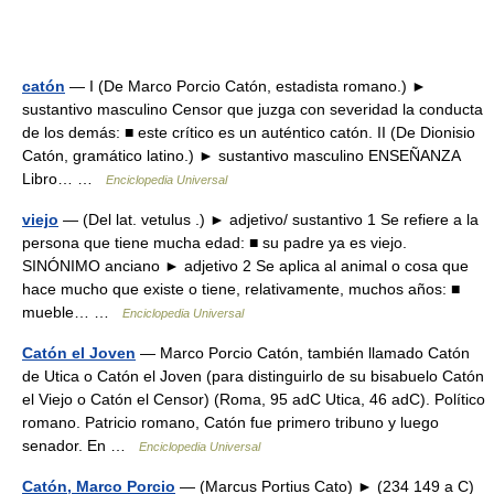
catón
— I (De Marco Porcio Catón, estadista romano.) ►
sustantivo masculino Censor que juzga con severidad la conducta
de los demás: ■ este crítico es un auténtico catón. II (De Dionisio
Catón, gramático latino.) ► sustantivo masculino ENSEÑANZA
Libro… …
Enciclopedia Universal
viejo
— (Del lat. vetulus .) ► adjetivo/ sustantivo 1 Se refiere a la
persona que tiene mucha edad: ■ su padre ya es viejo.
SINÓNIMO anciano ► adjetivo 2 Se aplica al animal o cosa que
hace mucho que existe o tiene, relativamente, muchos años: ■
mueble… …
Enciclopedia Universal
Catón el Joven
— Marco Porcio Catón, también llamado Catón
de Utica o Catón el Joven (para distinguirlo de su bisabuelo Catón
el Viejo o Catón el Censor) (Roma, 95 adC Utica, 46 adC). Político
romano. Patricio romano, Catón fue primero tribuno y luego
senador. En …
Enciclopedia Universal
Catón, Marco Porcio
— (Marcus Portius Cato) ► (234 149 a C)