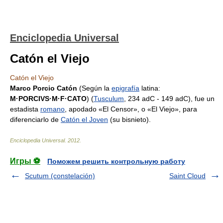
Enciclopedia Universal
Catón el Viejo
Catón el Viejo
Marco Porcio Catón
(Según la
epigrafía
latina:
M·PORCIVS·M·F·CATO
) (
Tusculum
, 234 adC - 149 adC), fue un
estadista
romano
, apodado «El Censor», o «El Viejo», para
diferenciarlo de
Catón el Joven
(su bisnieto).
Enciclopedia Universal
.
2012
.
Игры ⚽
Поможем решить контрольную работу
Scutum (constelación)
Saint Cloud